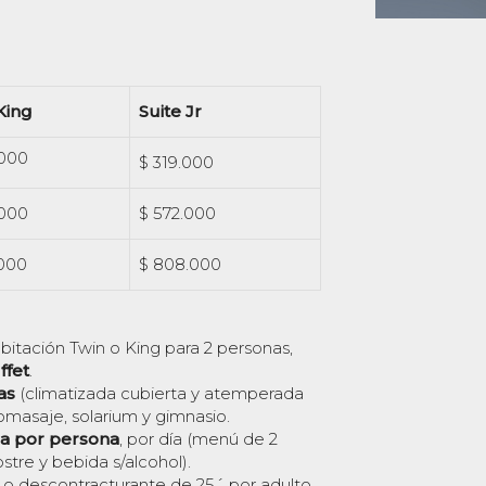
King
Suite Jr
.000
$ 319.000
.000
$ 572.000
.000
$ 808.000
bitación Twin o King para 2 personas,
ffet
.
as
(climatizada cubierta y atemperada
dromasaje, solarium y gimnasio.
na por persona
, por día (menú de 2
ostre y bebida s/alcohol).
o descontracturante de 25´ por adulto