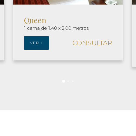
Suite Jr
1 cama de 2,00 x 2,00 m + living +
toilette
CONSULTAR
VER +