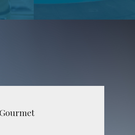
pa
Recreación
nte.
Jardines, terrazas y un entorno único.
 Gourmet