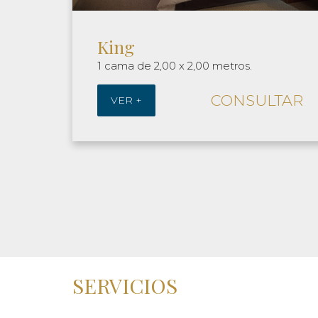
Queen
1 cama de 1,40 x 2,00 metros.
TAR
CONSULTAR
VER +
SERVICIOS