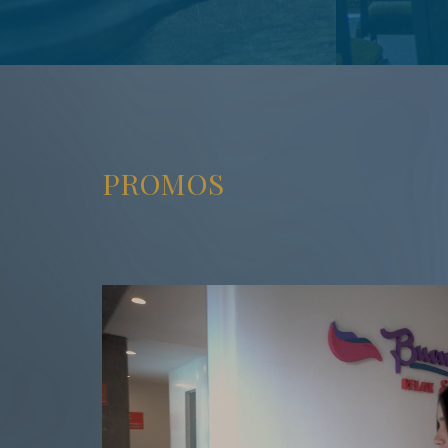
Check Restó & Pintas
Salones
Sabores sorprendentes, día y noche.
Eventos disti
PROMOS