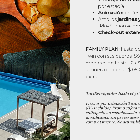
por estadía.
Animación
profes
Amplios
jardines 
(PlayStation 4, po
Check-out exten
FAMILY PLAN:
hasta d
Twin con sus padres.
Só
menores de hasta 10 añ
almuerzo o cena):
$ 65
extra.
Tarifas vigentes hasta el 31
Precios por habitación Twin o
(IVA incluido). Promo
sujeta a
anticipado
no reembolsable. C
modificación sin previo aviso
completamente.
No acumulab