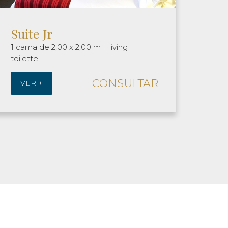
Twin
Sui
2 camas de 1,40 x 2,00 metros.
1 cam
CONSULTAR
VER +
VE