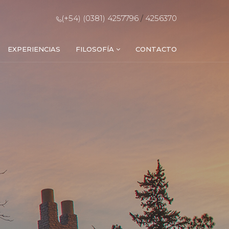
(+54) (0381) 4257796
/
4256370
EXPERIENCIAS
FILOSOFÍA
CONTACTO