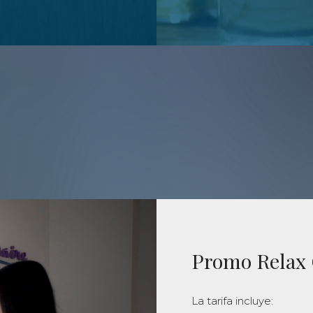
Buenaire Relax & S
nguidos, rincones con historia.
Sentirse bien en cuerpo y me
Promo Relax
La tarifa incluye: