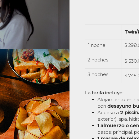
Twin/
1 noche
$ 298
2 noches
$ 530
3 noches
$ 745
La tarifa incluye:
Alojamiento en ha
con
desayuno bu
Acceso a
2 piscin
exterior), spa, hi
1 almuerzo o ce
pasos: principal, p
1 masaje de relax